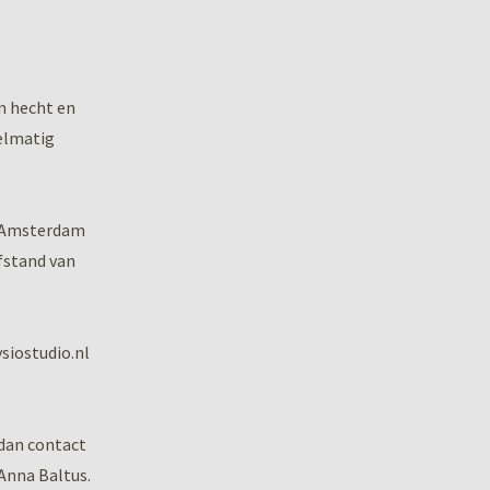
n hecht en
elmatig
n Amsterdam
fstand van
siostudio.nl
 dan contact
 Anna Baltus.