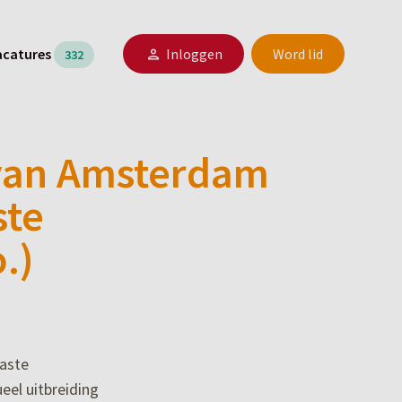
acatures
Inloggen
Word lid
332
k van Amsterdam
ste
.)
iaste
eel uitbreiding