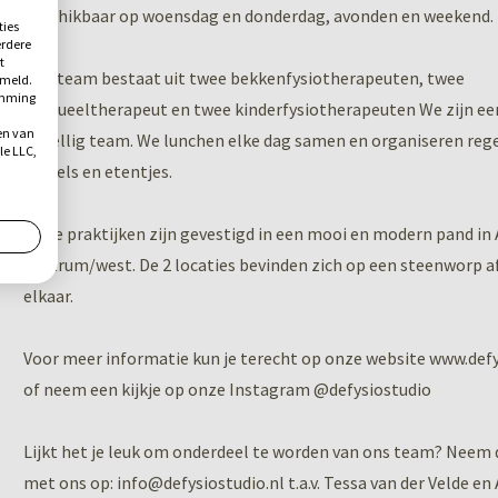
beschikbaar op woensdag en donderdag, avonden en weekend.
ties
erdere
t
Ons team bestaat uit twee bekkenfysiotherapeuten, twee
ameld.
temming
manueeltherapeut en twee kinderfysiotherapeuten We zijn ee
en van
gezellig team. We lunchen elke dag samen en organiseren reg
le LLC,
borrels en etentjes.
Onze praktijken zijn gevestigd in een mooi en modern pand i
centrum/west. De 2 locaties bevinden zich op een steenworp a
elkaar.
Voor meer informatie kun je terecht op onze website www.defy
of neem een kijkje op onze Instagram @defysiostudio
Lijkt het je leuk om onderdeel te worden van ons team? Neem
met ons op: info@defysiostudio.nl t.a.v. Tessa van der Velde en