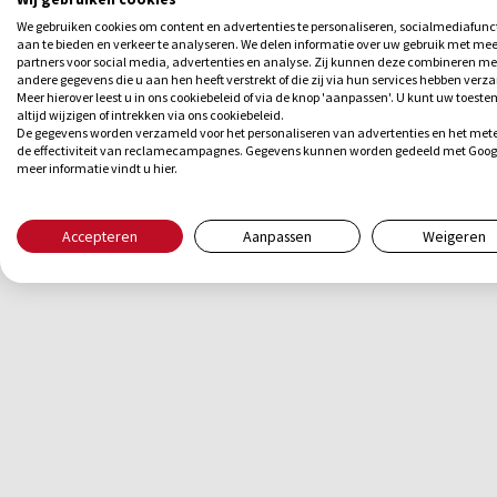
We gebruiken cookies om content en advertenties te personaliseren, socialmediafunc
aan te bieden en verkeer te analyseren. We delen informatie over uw gebruik met me
partners voor social media, advertenties en analyse. Zij kunnen deze combineren me
andere gegevens die u aan hen heeft verstrekt of die zij via hun services hebben verz
Meer hierover leest u in ons cookiebeleid of via de knop 'aanpassen'. U kunt uw toes
altijd wijzigen of intrekken via ons cookiebeleid.
De gegevens worden verzameld voor het personaliseren van advertenties en het met
de effectiviteit van reclamecampagnes. Gegevens kunnen worden gedeeld met Goog
meer informatie vindt u
hier
.
Accepteren
Aanpassen
Weigeren