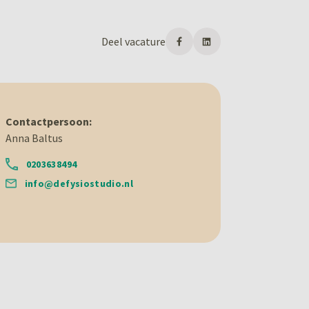
Deel vacature
Contactpersoon:
Anna Baltus
0203638494
info@defysiostudio.nl