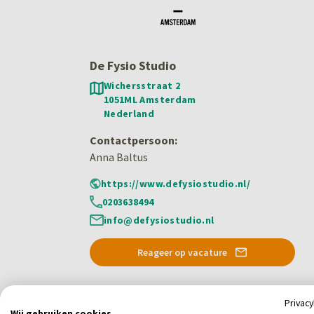
De Fysio Studio
Wichersstraat 2
1051ML Amsterdam
Nederland
Contactpersoon:
Anna Baltus
https://www.defysiostudio.nl/
0203638494
info@defysiostudio.nl
Reageer op vacature
Privac
Wij gebruiken cookies