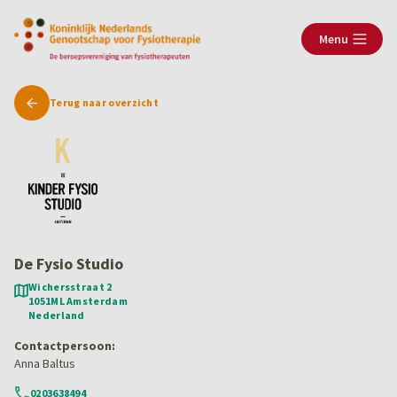
Menu
Open mai
Terug naar overzicht
De Fysio Studio
Wichersstraat 2
1051ML Amsterdam
Nederland
Contactpersoon:
Anna Baltus
0203638494