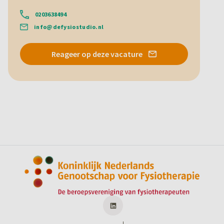
0203638494
info@defysiostudio.nl
Reageer op deze vacature