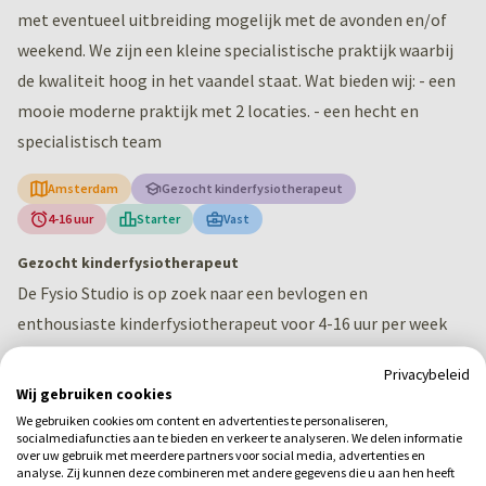
met eventueel uitbreiding mogelijk met de avonden en/of
weekend. We zijn een kleine specialistische praktijk waarbij
de kwaliteit hoog in het vaandel staat. Wat bieden wij: - een
mooie moderne praktijk met 2 locaties. - een hecht en
specialistisch team
Amsterdam
Gezocht kinderfysiotherapeut
4-16 uur
Starter
Vast
Gezocht kinderfysiotherapeut
De Fysio Studio is op zoek naar een bevlogen en
enthousiaste kinderfysiotherapeut voor 4-16 uur per week
met eventueel uitbreiding mogelijk met de avonden en/of
Privacybeleid
weekend. We zijn een kleine specialistische praktijk waarbij
Wij gebruiken cookies
de kwaliteit hoog in het vaandel staat. Wat bieden wij: - een
We gebruiken cookies om content en advertenties te personaliseren,
socialmediafuncties aan te bieden en verkeer te analyseren. We delen informatie
mooie moderne praktijk met 2 locaties. - een hecht en
over uw gebruik met meerdere partners voor social media, advertenties en
analyse. Zij kunnen deze combineren met andere gegevens die u aan hen heeft
specialistisch team