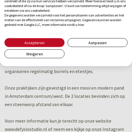
verstrekt of die zij via hun services hebben verzameld. Meer hierover leest u in ons
cookiebeleid of via de knop 'aanpassen'. U kunt uw toestemming altijd wijzigen of
intrekken via ons cookiebeleid.
- korte lijntjes met verwijzers - goede arbeidsvoorwaarden -
De gegevens worden verzameld voor het personaliseren van advertenties en het
meten van de effectiviteit van reclamecampagnes. Gegevens kunnen worden
ruimte beschikbaar op woensdag en donderdag, avonden en
gedeeld met Google LLC, meer informatie vindt u
hier
.
weekend.
Accepteren
Aanpassen
Ons team bestaat uit twee bekkenfysiotherapeuten, twee
Weigeren
manueeltherapeut en twee kinderfysiotherapeuten We zijn
een hecht en gezellig team. We lunchen elke dag samen en
organiseren regelmatig borrels en etentjes.
Onze praktijken zijn gevestigd in een mooi en modern pand
in Amsterdam centrum/west. De 2 locaties bevinden zich op
een steenworp afstand van elkaar.
Voor meer informatie kun je terecht op onze website
www.defysiostudio.nl of neem een kijkje op onze Instagram